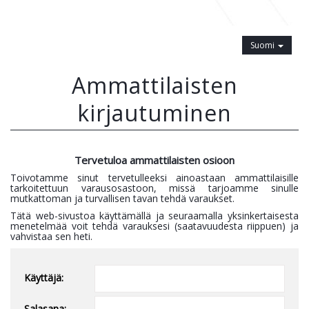
Suomi
Ammattilaisten
kirjautuminen
Tervetuloa ammattilaisten osioon
Toivotamme sinut tervetulleeksi ainoastaan ammattilaisille
tarkoitettuun varausosastoon, missä tarjoamme sinulle
mutkattoman ja turvallisen tavan tehdä varaukset.
Tätä web-sivustoa käyttämällä ja seuraamalla yksinkertaisesta
menetelmää voit tehdä varauksesi (saatavuudesta riippuen) ja
vahvistaa sen heti.
Käyttäjä:
Salasana: