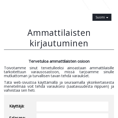
Suomi
Ammattilaisten
kirjautuminen
Tervetuloa ammattilaisten osioon
Toivotamme sinut tervetulleeksi ainoastaan ammattilaisille
tarkoitettuun varausosastoon, missä tarjoamme sinulle
mutkattoman ja turvallisen tavan tehdä varaukset.
Tätä web-sivustoa käyttämällä ja seuraamalla yksinkertaisesta
menetelmää voit tehdä varauksesi (saatavuudesta riippuen) ja
vahvistaa sen heti.
Käyttäjä:
Salasana: