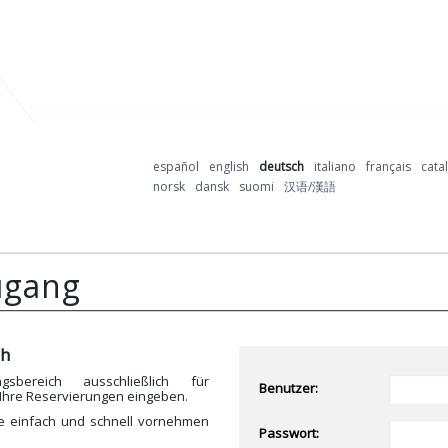
español
english
deutsch
italiano
français
cata
norsk
dansk
suomi
汉语/漢語
ugang
ch
sbereich ausschließlich für
Benutzer:
 Ihre Reservierungen eingeben.
te einfach und schnell vornehmen
Passwort: