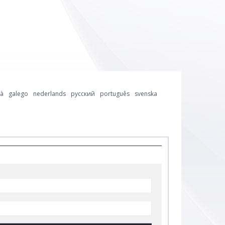
là
galego
nederlands
русский
português
svenska