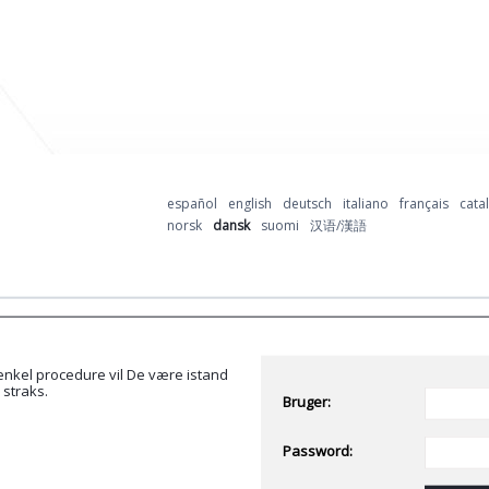
español
english
deutsch
italiano
français
cata
norsk
dansk
suomi
汉语/漢語
enkel procedure vil De være istand
 straks.
Bruger:
Password: